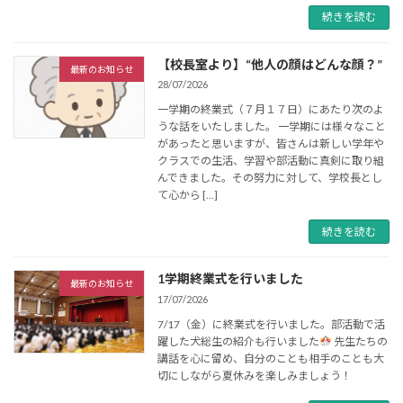
続きを読む
【校長室より】“他人の顔はどんな顔？”
最新のお知らせ
28/07/2026
一学期の終業式（７月１７日）にあたり次のよ
うな話をいたしました。 一学期には様々なこと
があったと思いますが、皆さんは新しい学年や
クラスでの生活、学習や部活動に真剣に取り組
んできました。その努力に対して、学校長とし
て心から […]
続きを読む
1学期終業式を行いました
最新のお知らせ
17/07/2026
7/17（金）に終業式を行いました。部活動で活
躍した犬総生の紹介も行いました
先生たちの
講話を心に留め、自分のことも相手のことも大
切にしながら夏休みを楽しみましょう！