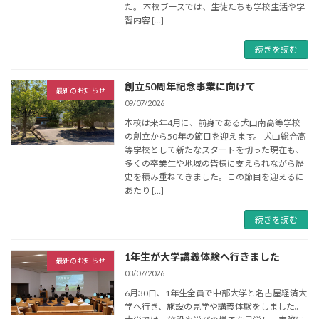
た。 本校ブースでは、生徒たちも学校生活や学
習内容 […]
続きを読む
創立50周年記念事業に向けて
最新のお知らせ
09/07/2026
本校は来年4月に、前身である犬山南高等学校
の創立から50年の節目を迎えます。 犬山総合高
等学校として新たなスタートを切った現在も、
多くの卒業生や地域の皆様に支えられながら歴
史を積み重ねてきました。この節目を迎えるに
あたり […]
続きを読む
1年生が大学講義体験へ行きました
最新のお知らせ
03/07/2026
6月30日、1年生全員で中部大学と名古屋経済大
学へ行き、施設の見学や講義体験をしました。