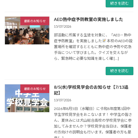
続きを読む
AED熱中症予防教室の実施しました
最新のお知らせ
15/07/2026
部活動に所属する生徒を対象に、「AED・熱中
症予防教室」を実施しました
本校のAEDの設
置場所を確認するとともに熱中症の予防や応急
手当について学びました。クイズを交えなが
ら、緊急時に必要な知識を楽しく確 […]
続きを読む
8/5(水)学校見学会のお知らせ【7/13追
最新のお知らせ
記】
13/07/2026
2026年8月5日（水曜日）に令和8年度第1回中
学生学校見学会をおこないます！ 中学生の皆さ
ん、夏休みには犬山総合高校の学校見学会に参
加してみませんか？学校見学会当日は、保護者
の方向けの説明会も行います。保護者の方も是
非 […]