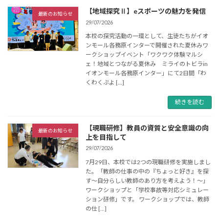
【地域探究Ⅱ】eスポーツの魅力を発信
最新のお知らせ
29/07/2026
本校の探究活動の一環として、生徒たちがイオ
ンモール各務原インターで開催された夏休みワ
ークショップイベント「ワクワク体験マルシ
ェ！地域とつながる夏休み ミライのトビラin
イオンモール各務原インター」にて2日間「わ
くわくぷよ […]
続きを読む
【現職研修】教員の資質と安全意識の向
最新のお知らせ
上を目指して
29/07/2026
7月29日、本校では2つの現職研修を実施しまし
た。「教師の仕事の中の『ちょっと好き』を探
す～自分らしい教師のあり方を考えよう！～」
ワークショップと「学校事故等対応シミュレー
ション研修」です。 ワークショップでは、教師
の仕 […]