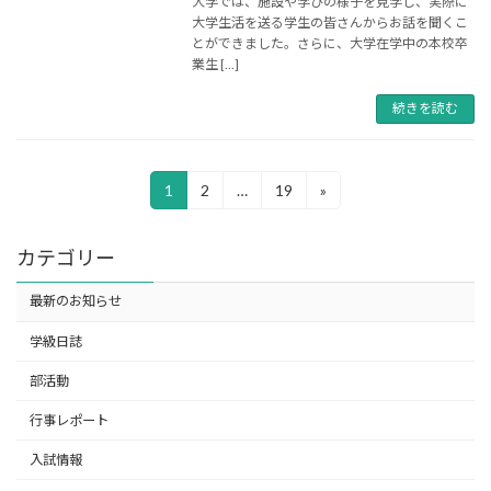
大学では、施設や学びの様子を見学し、実際に
大学生活を送る学生の皆さんからお話を聞くこ
とができました。さらに、大学在学中の本校卒
業生 […]
続きを読む
投
固
固
固
1
2
…
19
»
稿
定
定
定
の
ペ
ペ
ペ
ペ
カテゴリー
ー
ー
ー
ー
ジ
ジ
ジ
ジ
最新のお知らせ
送
り
学級日誌
部活動
行事レポート
入試情報