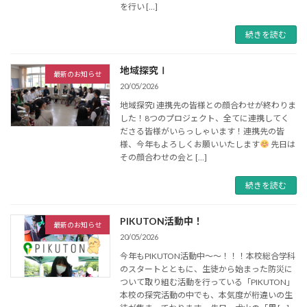
を行い […]
続きを読む
地域探究Ⅰ
最新のお知らせ
20/05/2026
地域探究I 連携先の皆様との顔合わせが終わりま
した！8つのプロジェクト、全てに連携してく
ださる皆様がいらっしゃいます！連携先の皆
様、今年もよろしくお願いいたします
先日は
その顔合わせの会と […]
続きを読む
PIKUTON活動中！
最新のお知らせ
20/05/2026
今年もPIKUTON活動中〜〜！！！本校総合学科
のスタートとともに、生徒から始まった防災に
ついて取り組む活動を行っている「PIKUTON」
本校の探究活動の中でも、本気度が桁違いの生