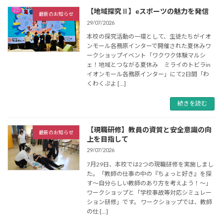
【地域探究Ⅱ】eスポーツの魅力を発信
最新のお知らせ
29/07/2026
本校の探究活動の一環として、生徒たちがイオ
ンモール各務原インターで開催された夏休みワ
ークショップイベント「ワクワク体験マルシ
ェ！地域とつながる夏休み ミライのトビラin
イオンモール各務原インター」にて2日間「わ
くわくぷよ […]
続きを読む
【現職研修】教員の資質と安全意識の向
最新のお知らせ
上を目指して
29/07/2026
7月29日、本校では2つの現職研修を実施しまし
た。「教師の仕事の中の『ちょっと好き』を探
す～自分らしい教師のあり方を考えよう！～」
ワークショップと「学校事故等対応シミュレー
ション研修」です。 ワークショップでは、教師
の仕 […]