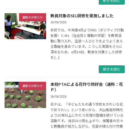
続きを読む
教員対象のSEL研修を実施しました
最新のお知らせ
26/06/2026
本校では、今年度4月よりPBS（ポジティブ行動
支援）とSEL（社会性と情動の学習）を教育活
動に取り入れ、生徒一人ひとりをよりよく支え
る取組を進めています。こうした実践をさらに
深めるため、6月24日、教員を対象とした研修
を […]
続きを読む
本校PTAによる花作り同好会（通称：花
最新のお知らせ
Ｐ）
06/06/2026
花Ｐは、「子どもたちの通う学校をきれいな花
で彩りたい」という思いから、犬山南高校時代
より20年以上にわたり花壇の整備を続けている
活動です。 当日は小雨も上がり、保護者の方々
と教職員が協力しながら、花苗の植え付け作業