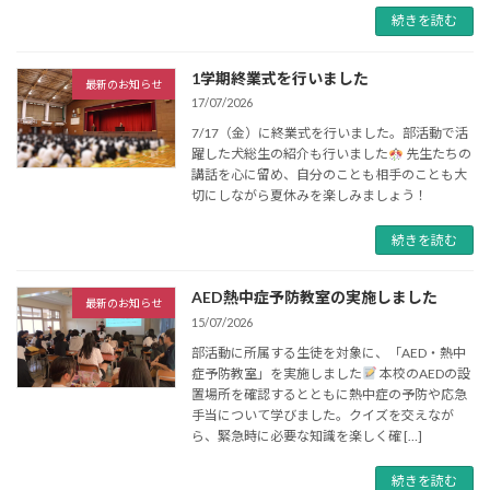
続きを読む
1学期終業式を行いました
最新のお知らせ
17/07/2026
7/17（金）に終業式を行いました。部活動で活
躍した犬総生の紹介も行いました
先生たちの
講話を心に留め、自分のことも相手のことも大
切にしながら夏休みを楽しみましょう！
続きを読む
AED熱中症予防教室の実施しました
最新のお知らせ
15/07/2026
部活動に所属する生徒を対象に、「AED・熱中
症予防教室」を実施しました
本校のAEDの設
置場所を確認するとともに熱中症の予防や応急
手当について学びました。クイズを交えなが
ら、緊急時に必要な知識を楽しく確 […]
続きを読む