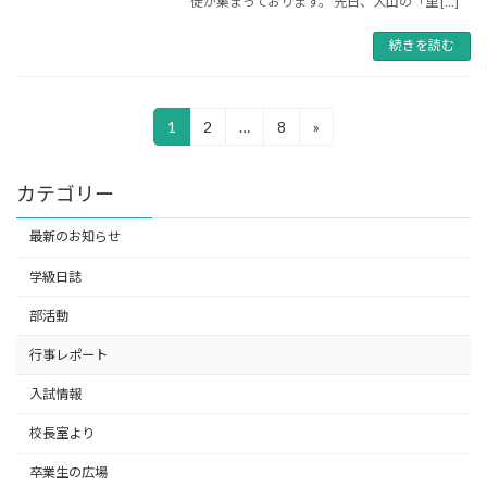
徒が集まっております。 先日、犬山の「里 […]
続きを読む
投
固
固
固
1
2
…
8
»
稿
定
定
定
の
ペ
ペ
ペ
ペ
カテゴリー
ー
ー
ー
ー
ジ
ジ
ジ
ジ
最新のお知らせ
送
り
学級日誌
部活動
行事レポート
入試情報
校長室より
卒業生の広場