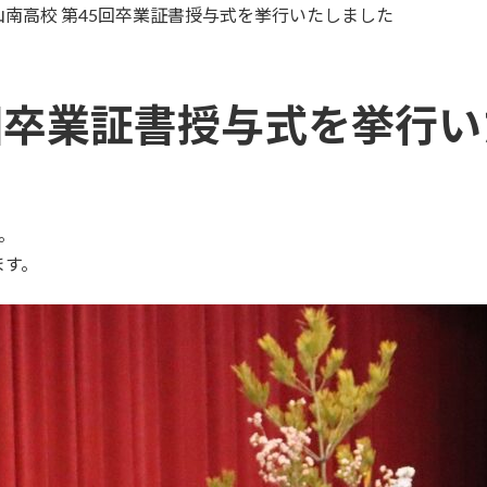
山南高校 第45回卒業証書授与式を挙行いたしました
5回卒業証書授与式を挙行
。
ます。