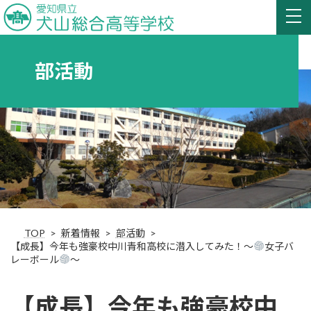
部活動
TOP
新着情報
部活動
【成長】今年も強豪校中川青和高校に潜入してみた！〜
女子バ
レーボール
〜
【成長】今年も強豪校中