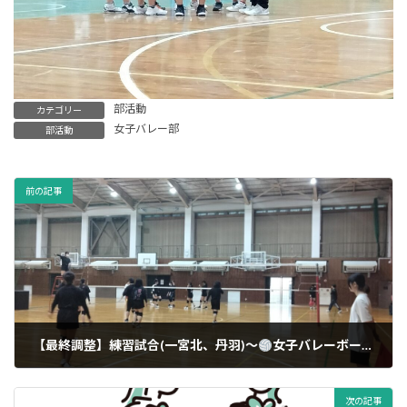
部活動
カテゴリー
女子バレー部
部活動
前の記事
【最終調整】練習試合(一宮北、丹羽)〜
女子バレーボール
〜
12/06/2025
次の記事