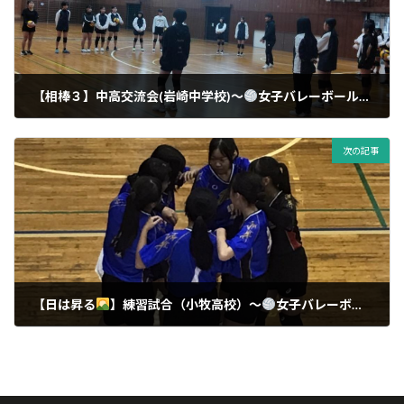
【相棒３】中高交流会(岩崎中学校)〜
女子バレーボール
〜
15/01/2025
次の記事
【日は昇る
】練習試合（小牧高校）〜
女子バレーボール
〜
15/01/2025